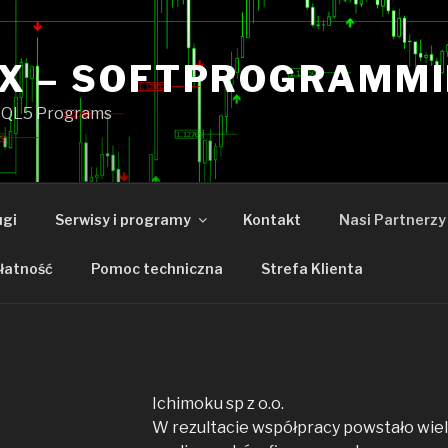
X – SOFTPROGRAMM
QL5 Programs
ugi
Serwisy i programy
Kontakt
Nasi Partnerzy
łatność
Pomoc techniczna
Strefa Klienta
Ichimoku sp z o.o.
W rezultacie współpracy powstało wie