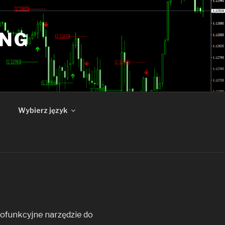
ING
Wybierz język
lofunkcyjne narzędzie do