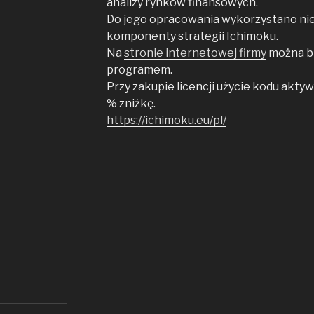
analizy rynków finansowych.
Do jego opracowania wykorzystano nie
komponenty strategii Ichimoku.
Na
stronie internetowej firmy
można bl
programem.
Przy zakupie licencji użycie kodu akt
% zniżkę.
https://ichimoku.eu/pl/