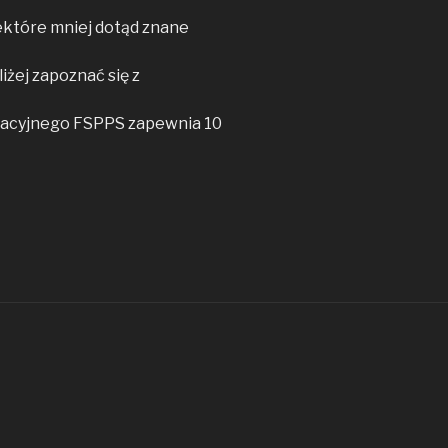
które mniej dotąd znane
iżej zapoznać się z
ywacyjnego FSPPS zapewnia 10