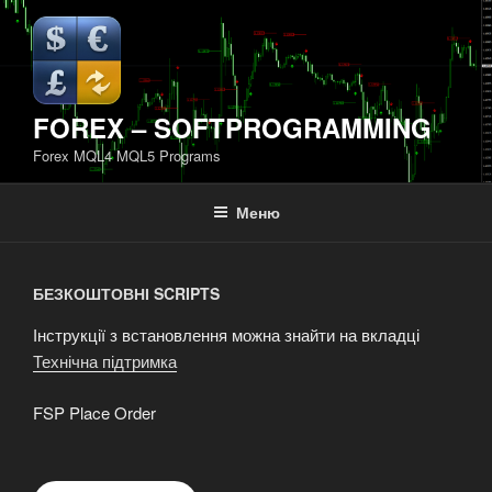
Перейти
до
вмісту
FOREX – SOFTPROGRAMMING
Forex MQL4 MQL5 Programs
Меню
БЕЗКОШТОВНІ SCRIPTS
Інструкції з встановлення можна знайти на вкладці
Технічна підтримка
FSP Place Order